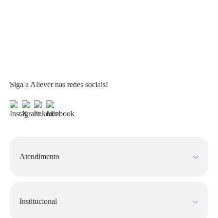
Siga a Allever nas redes sociais!
Atendimento
Fale Conosco
FAQ
Institucional