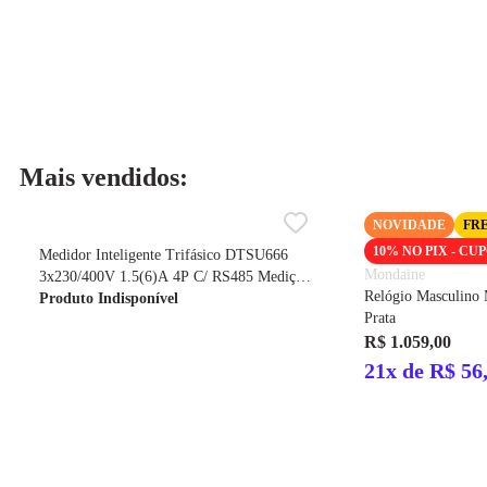
Mais vendidos:
NOVIDADE
FR
10% NO PIX - CU
Medidor Inteligente Trifásico DTSU666
Mondaine
3x230/400V 1.5(6)A 4P C/ RS485 Medição
Relógio Masculino
TC Cód.313275 – Chint
Produto Indisponível
Prata
R$ 1.059,00
21x de R$ 56