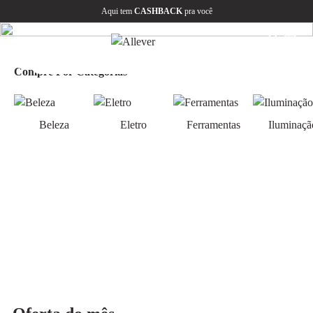
Aqui tem
CASHBACK
pra você
Compre Por Categorias
Beleza
Eletro
Ferramentas
Iluminaçã