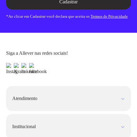
Cadastrar
*Ao clicar em Cadastrar você declara que aceita os
Termos de Privacidade
Siga a Allever nas redes sociais!
Atendimento
Fale Conosco
FAQ
Institucional