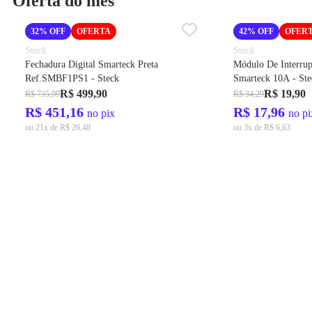
Oferta do mês
32% OFF
OFERTA
42% OFF
OFER
Steck
Steck
Fechadura Digital Smarteck Preta
Módulo De Interrup
Ref.SMBF1PS1 - Steck
Smarteck 10A - Ste
R$ 499,90
R$ 19,90
R$ 735,99
R$ 34,29
R$ 451,16
R$ 17,96
no pix
no pi
ou 21x de R$ 26,48
ou 3x de R$ 6,63