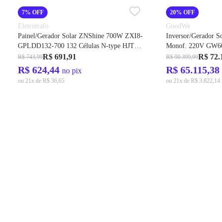
7% OFF
20% OFF
Eletrotrafo
GoodWe
Painel/Gerador Solar ZNShine 700W ZXI8-
Inversor/Gerador S
GPLDD132-700 132 Células N-type HJT
Monof. 220V GW6
Monocristalino Bifacial 33mm – ZNShine
Baterias Solar De 
R$ 691,91
R$ 72.
R$ 743,99
R$ 90.399,99
Solar
LX U5.4-20 – Goo
R$ 624,44
R$ 65.115,38
no pix
ou 21x de R$ 36,65
ou 21x de R$ 3.822,14