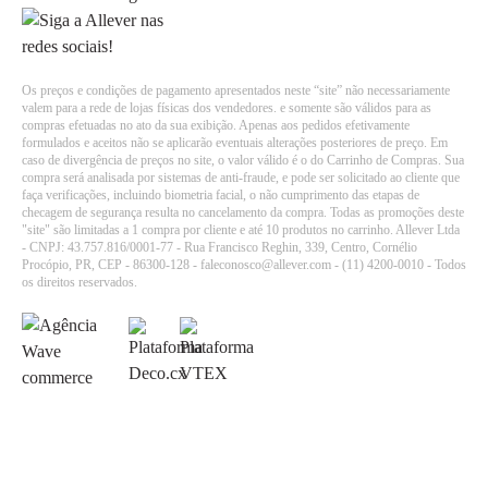
Os preços e condições de pagamento apresentados neste “site” não necessariamente
valem para a rede de lojas físicas dos vendedores. e somente são válidos para as
compras efetuadas no ato da sua exibição. Apenas aos pedidos efetivamente
formulados e aceitos não se aplicarão eventuais alterações posteriores de preço. Em
caso de divergência de preços no site, o valor válido é o do Carrinho de Compras. Sua
compra será analisada por sistemas de anti-fraude, e pode ser solicitado ao cliente que
faça verificações, incluindo biometria facial, o não cumprimento das etapas de
checagem de segurança resulta no cancelamento da compra. Todas as promoções deste
"site" são limitadas a 1 compra por cliente e até 10 produtos no carrinho. Allever Ltda
- CNPJ: 43.757.816/0001-77 - Rua Francisco Reghin, 339, Centro, Cornélio
Procópio, PR, CEP - 86300-128 - faleconosco@allever.com - (11) 4200-0010 - Todos
os direitos reservados.