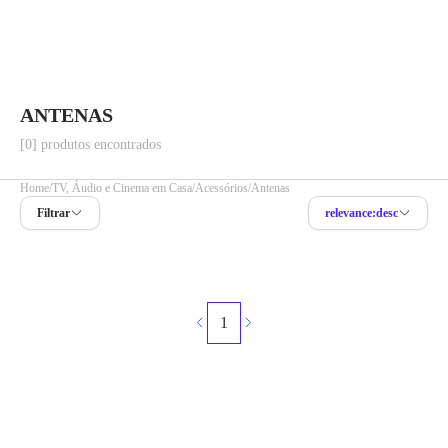
ANTENAS
[0] produtos encontrados
Home
TV, Áudio e Cinema em Casa
Acessórios
Antenas
Filtrar
relevance:desc
1