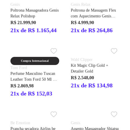
Genis
Genis Relax
Poltrona Massageadora Genis
Poltrona de Massagem Flex
Relax Polishop
com Aquecimento Genis
Relax
R$ 21.999,90
R$ 4.999,90
21x de R$ 1.165,44
21x de R$ 264,86
Wahl Clipper
Compra Internacional
Kit Magic Clip Gold +
Tom Ford
Detailer Gold
Perfume Masculino Tuscan
R$ 2.548,00
Leather Tom Ford 50 Ml Eau
21x de R$ 134,98
De Parfum
R$ 2.869,98
21x de R$ 152,03
Be Emotion
Genis
Prancha secadora Airliss be
Assento Massageador Shiatsu