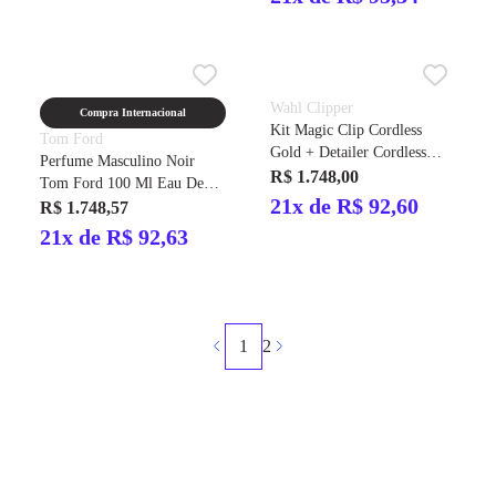
Wahl Clipper
Compra Internacional
Kit Magic Clip Cordless
Tom Ford
Gold + Detailer Cordless
Perfume Masculino Noir
Gold
R$ 1.748,00
Tom Ford 100 Ml Eau De
21x de R$ 92,60
Parfum
R$ 1.748,57
21x de R$ 92,63
1
2