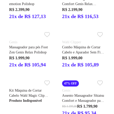
emotion Polishop
Comfort Genis Relax
Polishop
R$ 2.399,90
R$ 2.199,90
21x de R$ 127,13
21x de R$ 116,53
Genis
Wahl Clipper
Massageador para pés Foot
Combo Máquina de Cortar
Zen Genis Relax Polishop
Cabelo e Aparador Sem Fio
Barber Cordless Bivolt
R$ 1.999,90
R$ 1.999,00
21x de R$ 105,94
21x de R$ 105,89
47% OFF
Kit Máquina de Cortar
Genis
Cabelo Wahl Magic Clip
Assento Massageador Shiatsu
Cordless Bivolt + Máquina
Produto Indisponível
Comfort e Massageador para
de Acabamento Wahl
pés com aquecimento Genis
R$ 1.799,90
R$ 3.399,80
Detailer Cordless Li Bivolt
Relax
21x de R$ 95,34