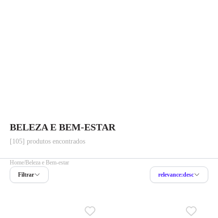
BELEZA E BEM-ESTAR
[105] produtos encontrados
Home
Beleza e Bem-estar
Filtrar
relevance:desc