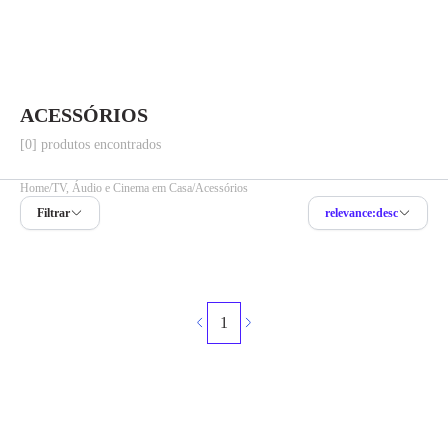
ACESSÓRIOS
[0] produtos encontrados
Home
TV, Áudio e Cinema em Casa
Acessórios
Filtrar
relevance:desc
1