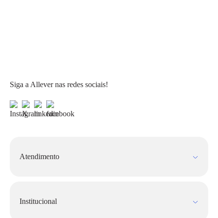
Siga a Allever nas redes sociais!
Atendimento
Fale Conosco
FAQ
Institucional