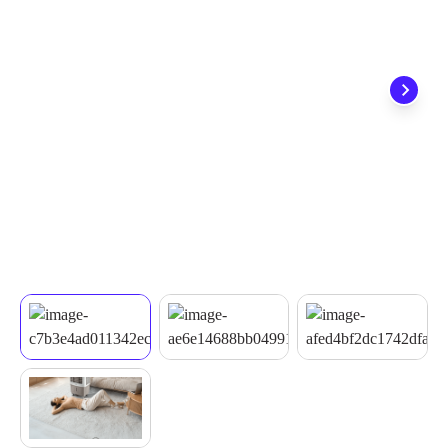
quando seu pedido chegar, você ainda conta com a devolução
grátis em até 7 dias.