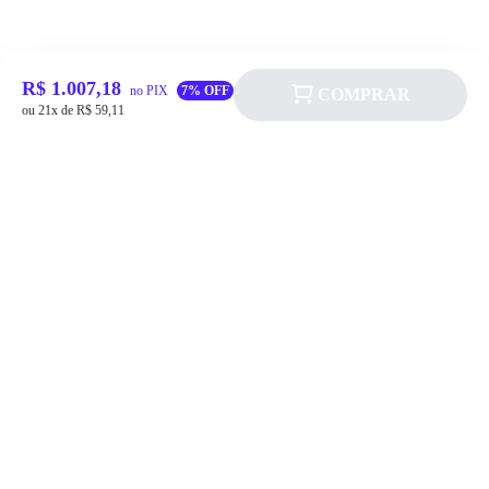
R$ 1.007,18
no PIX
7% OFF
COMPRAR
ou 21x de R$ 59,11
Siga a Allever nas redes sociais!
Atendimento