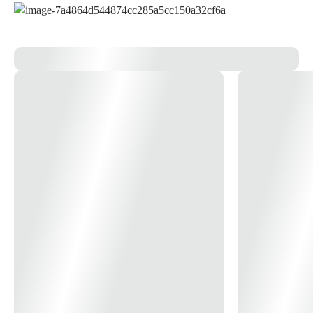
Umidifica e resfria o ar sem fechar portas ou janelas
Contém filtros de nylon
Sistema de desligamento automático
Acompanha frascos de gel refrigerante
Swing automático e manual horizontal e vertical
3 níveis de intensidade da névoa
Rodas deslizantes com trava
Puxador para facilitar o transporte
Ideal para áreas amplas
Produto com selo INMETRO
Nome do produto: Climatizador de Ar Big Air 45 Litros
SKU: FBFN45M1NA
Níveis de Intensidade: 3
Dimensões: 945 x 545 x 420 mm