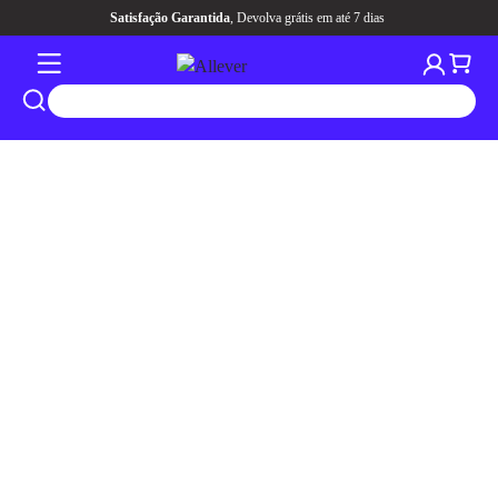
Aqui tem
CASHBACK
pra você