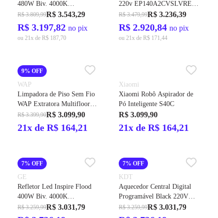
480W Biv. 4000K
220v EP140A2CVSLVRE
48000LMS IP-65 60G Cod.
Cod.60704 - GE
R$ 3.543,29
R$ 3.236,39
R$ 3.809,99
R$ 3.479,99
212478 – GE
R$ 3.197,82
R$ 2.920,84
no pix
no pix
ou 21x de R$ 187,70
ou 21x de R$ 171,44
9% OFF
WAP
Xiaomi
Limpadora de Piso Sem Fio
Xiaomi Robô Aspirador de
WAP Extratora Multifloor
Pó Inteligente S40C
Bivolt
R$ 3.099,90
R$ 3.099,90
R$ 3.399,90
21x de R$ 164,21
21x de R$ 164,21
7% OFF
7% OFF
GE
KDT
Refletor Led Inspire Flood
Aquecedor Central Digital
400W Biv. 4000K
Programável Black 220V
40000LMS IP-65 12G Cod.
10.560W Cod. 2768 - KDT
R$ 3.031,79
R$ 3.031,79
R$ 3.259,99
R$ 3.259,99
36134 – GE