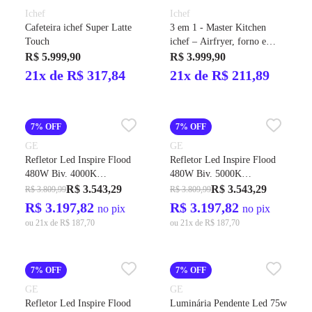
Ichef
Ichef
Cafeteira ichef Super Latte
3 em 1 - Master Kitchen
Touch
ichef – Airfryer, forno e
pizza
R$ 5.999,90
R$ 3.999,90
21x de R$ 317,84
21x de R$ 211,89
7% OFF
7% OFF
GE
GE
Refletor Led Inspire Flood
Refletor Led Inspire Flood
480W Biv. 4000K
480W Biv. 5000K
64800LMS IP-65 60G Cod.
67200LMS IP-65 40G Cod.
R$ 3.543,29
R$ 3.543,29
R$ 3.809,99
R$ 3.809,99
212519 – GE
212666 – GE
R$ 3.197,82
R$ 3.197,82
no pix
no pix
ou 21x de R$ 187,70
ou 21x de R$ 187,70
7% OFF
7% OFF
GE
GE
Refletor Led Inspire Flood
Luminária Pendente Led 75w