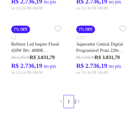
R$ 2.736,19
R$ 2.736,19
no pix
no pix
ou 21x de R$ 160,60
ou 21x de R$ 160,60
7% OFF
7% OFF
GE
KDT
Refletor Led Inspire Flood
Aquecedor Central Digital
420W Biv. 4000K
Programável Prata 220v
56700LMS IP-65 60G Cod.
10.560W Cod. 2025 - KDT
R$ 3.031,79
R$ 3.031,79
R$ 3.259,99
R$ 3.259,99
212520 – GE
R$ 2.736,19
R$ 2.736,19
no pix
no pix
ou 21x de R$ 160,60
ou 21x de R$ 160,60
1
2