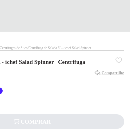
Centrífugas de Suco
Centrífuga de Salada 6L - ichef Salad Spinner
- ichef Salad Spinner | Centrifuga
Compartilhe
F
COMPRAR