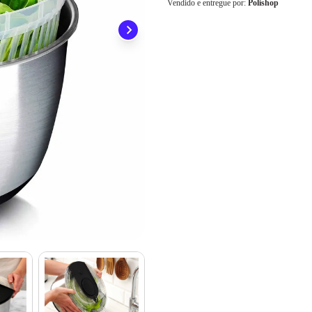
preocupar em pagar o imposto de importação quando seu pedido chegar, você
Vendido e entregue por:
Polishop
1x
R$ 499,90
ainda conta com a devolução grátis em até 7 dias.
2x
R$ 249,95
3x
R$ 166,63
4x
R$ 124,97
Cartão de
5x
R$ 99,98
Crédito
6x
R$ 83,31
7x
R$ 71,41
8x
R$ 62,48
9x
R$ 55,54
10x
R$ 49,99
11x
R$ 45,44
12x
R$ 41,65
13x
R$ 41,17
14x
R$ 38,41
15x
R$ 36,02
16x
R$ 33,93
17x
R$ 32,09
18x
R$ 30,45
19x
R$ 28,99
20x
R$ 27,67
21x
R$ 26,48