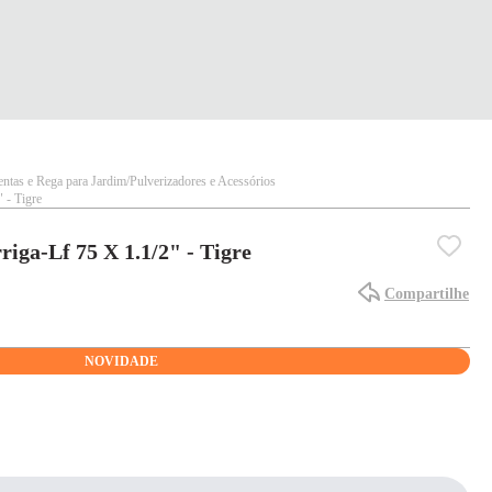
ntas e Rega para Jardim
Pulverizadores e Acessórios
 - Tigre
riga-Lf 75 X 1.1/2" - Tigre
Compartilhe
NOVIDADE