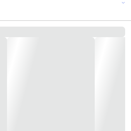
eu projeto de irrigação? A Irriga LF Tigre é ideal para utilizar nas
de PVC para as instalações de linhas fixas enterradas ou parcialmente