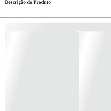
Descrição do Produto
TE C/ROSCA DERIVACAO IRRIGA-LF 75 X 1.1/2 Código:34.77.276.2 Quer a gar
linhas principais ou ramais do sistema de irrigação localizada por gotejam
expostas. *Imagem meramente ilustrativa*