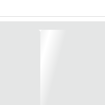
antia de durabilidade e resistência a intempéries e a produtos químicos no s
ento em microaspersão e também a irrigação convencional. São tubos e conexões 