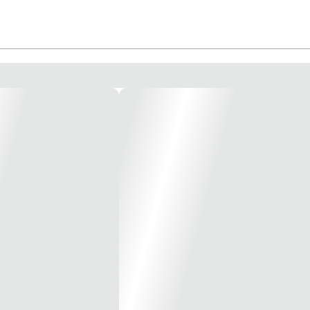
rabilidade e resistência a intempéries e a produtos químicos no seu projeto 
 microaspersão e também a irrigação convencional. São tubos e conexões de PVC 