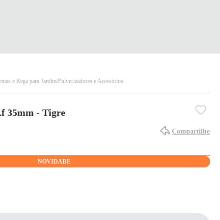
ntas e Rega para Jardim
Pulverizadores e Acessórios
Lf 35mm - Tigre
Compartilhe
NOVIDADE