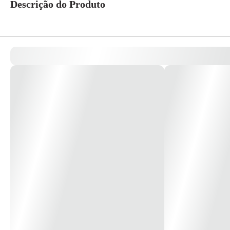
Descrição do Produto
TE BSA SOLDAVEL IRRIGA-LF 35MM Código:34.77.400.5 Quer a garantia de du
principais ou ramais do sistema de irrigação localizada por gotejamento em
*Imagem meramente ilustrativa*