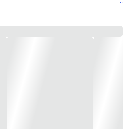
de irrigação? A Irriga LF Tigre é ideal para utilizar nas linhas
para as instalações de linhas fixas enterradas ou parcialmente expostas.