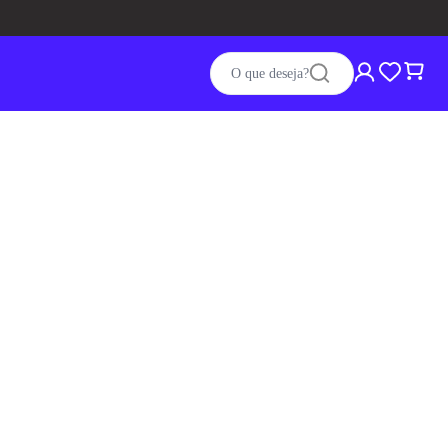
 tem
CASHBACK
pra você
O que deseja?