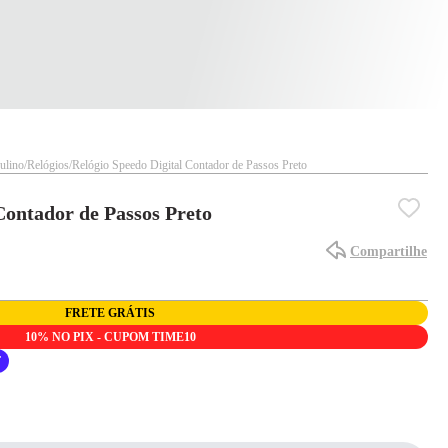
ulino
Relógios
Relógio Speedo Digital Contador de Passos Preto
Contador de Passos Preto
Compartilhe
FRETE GRÁTIS
10% NO PIX - CUPOM TIME10
F