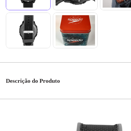
Descrição do Produto
O relógio masculino Speedo digital esportivo combina funcionalidade e re
Equipado com um pedômetro, ele permite o monitoramento preciso dos passos 
ajuste seguro e prático, tornando este relógio a escolha ideal para quem bus