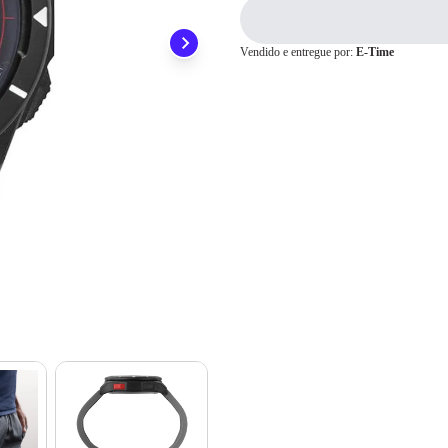
preocupar em pagar o imposto de importação quando seu pedido chegar, você
1x
R$ 191,00
ainda conta com a devolução grátis em até 7 dias.
2x
R$ 95,50
3x
R$ 63,66
Vendido e entregue por:
E-Time
4x
R$ 47,75
Cartão de
5x
R$ 38,20
Crédito
6x
R$ 31,83
7x
R$ 27,28
8x
R$ 23,87
9x
R$ 21,22
10x
R$ 19,10
11x
R$ 17,36
12x
R$ 15,91
13x
R$ 15,73
14x
R$ 14,67
15x
R$ 13,76
16x
R$ 12,96
17x
R$ 12,26
18x
R$ 11,63
19x
R$ 11,07
20x
R$ 10,57
21x
R$ 10,11