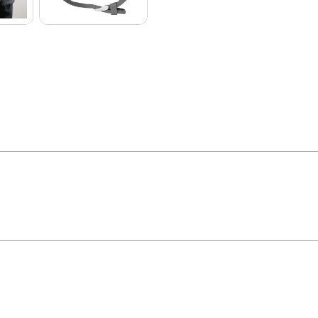
sistência em um design moderno. Com uma caixa robusta de 4,7 cm de diâmetro,
ao longo do dia. Sua pulseira, feita de nylon super resistente com bordas em s
ca um acessório esportivo e versátil.