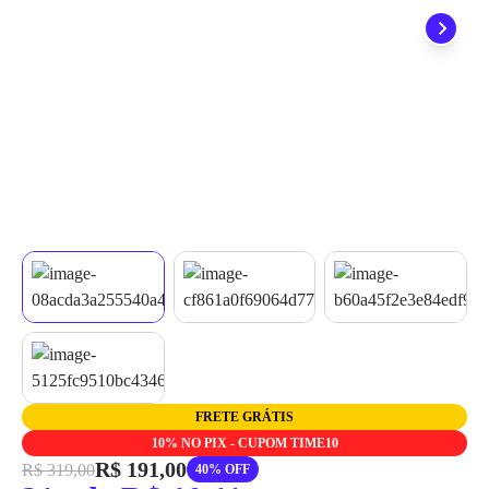
grátis em até 7 dias.
FRETE GRÁTIS
10% NO PIX - CUPOM TIME10
R$ 191,00
R$ 319,00
40% OFF