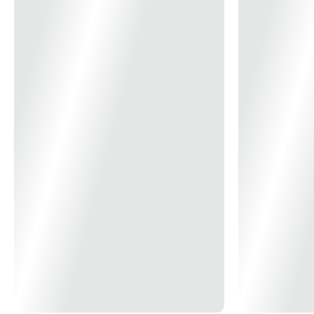
14x
R$ 14,67
Mais do que um simples acessório, este Speedo funciona como uma
15x
R$ 13,76
ferramenta de incentivo para seus treinos e metas diárias. É a escolha
16x
R$ 12,96
certa para quem busca tecnologia, funcionalidade e um design
17x
R$ 12,26
18x
R$ 11,63
minimalista em um único produto. Mantenha-se ativo e no controle
19x
R$ 11,07
com a confiança e a qualidade da marca Speedo.
20x
R$ 10,57
21x
R$ 10,11