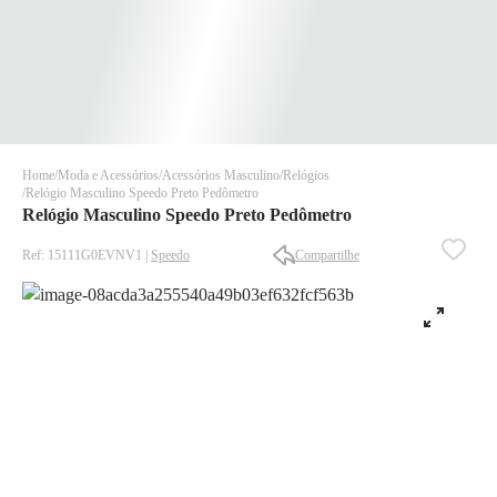
Home
Moda e Acessórios
Acessórios Masculino
Relógios
Relógio Masculino Speedo Preto Pedômetro
Relógio Masculino Speedo Preto Pedômetro
Ref: 15111G0EVNV1 |
Speedo
Compartilhe
✕
✕
✕
DISPONÍVEL APENAS PARA CPF
Na Eletrotrafo sua compra já vem com o imposto pago, e você
não precisa se preocupar em pagar o imposto de importação
quando seu pedido chegar, você ainda conta com a devolução