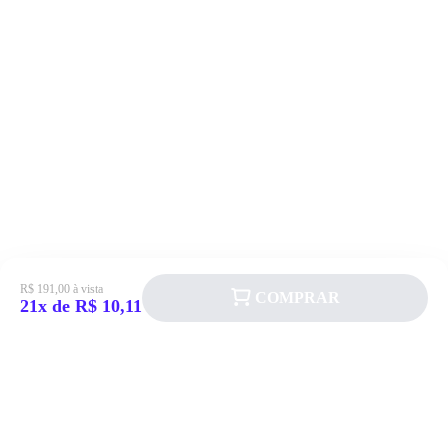
R$ 191,00 à vista
COMPRAR
21x de R$ 10,11
Siga a Allever nas redes sociais!