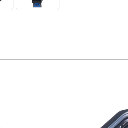
ua caixa em PU no formato quadrado de 38x51mm. O mostrador azul une funçõe
cia para o uso diário. Possui resistência à água de 5 ATM, perfeito para acomp
. É um modelo esportivo que equilibra tecnologia com visual impactante. Idea