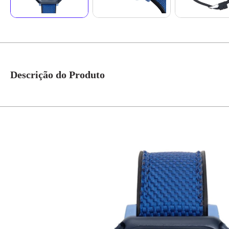
Descrição do Produto
O Relógio Masculino Speedo Anadigi Quadrado Azul traz modernidade com s
acessório.
Sua pulseira em nylon azul com fivela garante firmeza, conforto e resistên
durabilidade do mecanismo interno.
O design quadrado aliado à cor vibrante transmite personalidade e ousadia