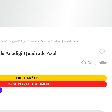
ulino
Relógios
Relógio Masculino Speedo Anadigi Quadrado Azul
edo Anadigi Quadrado Azul
Compartilhe
FRETE GRÁTIS
10% NO PIX - CUPOM TIME10
F