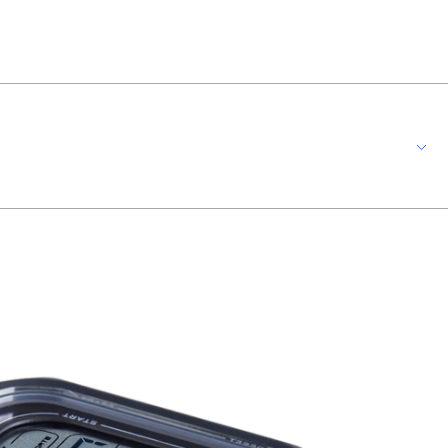
s analógicas e digitais, oferecendo praticidade e estilo em um só
anhar a rotina sem preocupações. O fechamento em parafuso reforça a
l para homens que buscam um relógio marcante e multifuncional.