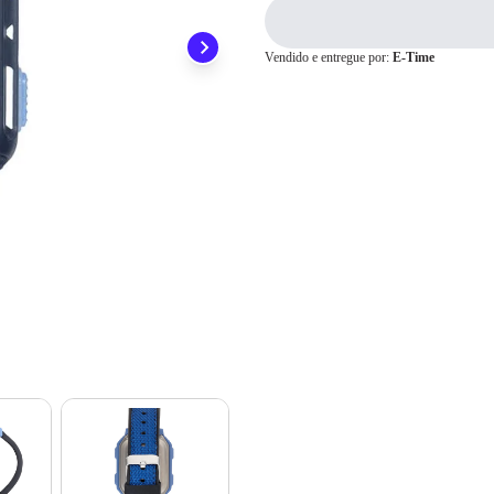
ainda conta com a devolução grátis em até 7 dias.
2x
R$ 86,50
3x
R$ 57,66
4x
R$ 43,25
Vendido e entregue por:
E-Time
Cartão de
5x
R$ 34,60
Crédito
6x
R$ 28,83
7x
R$ 24,71
8x
R$ 21,62
9x
R$ 19,22
10x
R$ 17,30
11x
R$ 15,72
12x
R$ 14,41
13x
R$ 14,24
14x
R$ 13,29
15x
R$ 12,46
16x
R$ 11,74
17x
R$ 11,10
18x
R$ 10,54
19x
R$ 10,03