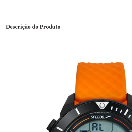
Descrição do Produto
Este modelo Speedo une a praticidade do digital com a tradição do analóg
A caixa de 50mm em preto contrasta com o mostrador laranja, garantindo est
O formato robusto é ideal para quem gosta de acessórios marcantes e esport
Além disso, possui resistência à água de até 5 ATM.