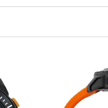
ico em um design imponente.
ilo e boa leitura. Sua pulseira em silicone laranja com fivela proporciona conf
ivos. O fecho por parafuso aumenta a durabilidade do relógio.