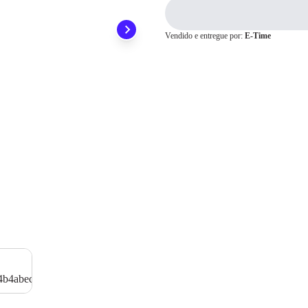
ainda conta com a devolução grátis em até 7 dias.
2x
R$ 77,50
3x
R$ 51,66
4x
R$ 38,75
Cartão de
Vendido e entregue por:
E-Time
5x
R$ 31,00
Crédito
6x
R$ 25,83
7x
R$ 22,14
8x
R$ 19,37
9x
R$ 17,22
10x
R$ 15,50
11x
R$ 14,09
12x
R$ 12,91
13x
R$ 12,76
14x
R$ 11,91
15x
R$ 11,17
16x
R$ 10,52