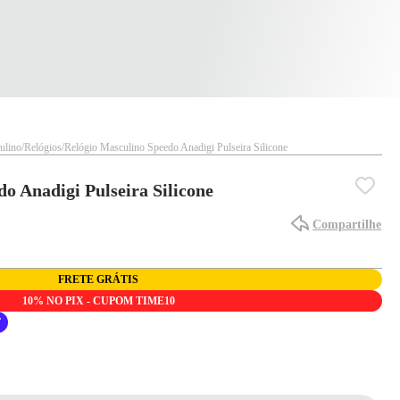
ulino
Relógios
Relógio Masculino Speedo Anadigi Pulseira Silicone
o Anadigi Pulseira Silicone
Compartilhe
FRETE GRÁTIS
10% NO PIX - CUPOM TIME10
F