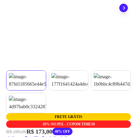
grátis em até 7 dias.
FRETE GRÁTIS
10% NO PIX - CUPOM TIME10
R$ 173,00
R$ 289,00
40% OFF