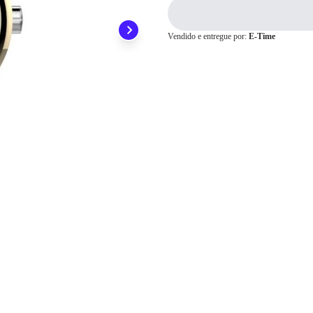
3x
R$ 79,66
4x
R$ 59,75
Cartão de
5x
R$ 47,80
Crédito
Vendido e entregue por:
E-Time
6x
R$ 39,83
7x
R$ 34,14
8x
R$ 29,87
9x
R$ 26,55
10x
R$ 23,90
11x
R$ 21,72
12x
R$ 19,91
13x
R$ 19,68
14x
R$ 18,36
15x
R$ 17,22
16x
R$ 16,22
17x
R$ 15,34
18x
R$ 14,56
19x
R$ 13,86
20x
R$ 13,23
21x
R$ 12,66