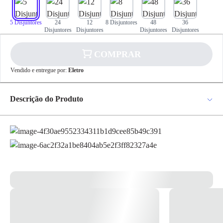
5 Disjuntores
24
12
8 Disjuntores
48
36
Disjuntores
Disjuntores
Disjuntores
Disjuntores
✕
pagamento
COMPRAR
R$ 31,47
no PIX
Para pagamento via PIX será gerada uma chave
Vendido e entregue por:
Eletro
e um QR Code ao finalizar o processo de
compra.
Pix
Descrição do Produto
Quadro Embutir Quadro Embutir Porta Fumê - Steck Fumê IP40 -
Steck O quadro de distribuição é um produto destinado a receber
Cartão de
energia elétrica de 1 ou mais fontes de alimentação e distribui-las a 1 ou
Crédito
mais circuitos. Destina-se a abrigar um ou mais dispositivos de proteção
ou manobra, e também a conexão de condutores elétricos interligados a
ele com a finalidade de distribuir a energia elétrica aos diversos
circuitos. Para a execução com excelência e atender a regulamentação
necessária, estão previstas as especificações nas normas: nbr 5410 e nr
10. Os quadros são desenvolvidos conforme as normas: abnt nbr 60670
e abnt nbr 60439 Porta fumê - abertura de 180º *Imagem meramente
ilustrativa*