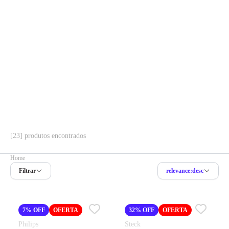
[23] produtos encontrados
Home
Filtrar
relevance:desc
7% OFF
OFERTA
32% OFF
OFERTA
Philips
Steck