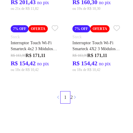
R$ 201,43
R$ 160,30
no pix
no pix
ou 21x de R$ 11,82
ou 19x de R$ 10,30
7% OFF
OFERTA
7% OFF
OFERTA
Steck
Steck
Interruptor Touch Wi-Fi
Interruptor Touch Wi-Fi
Smarteck 4x2 3 Módulos
Smarteck 4X2 3 Módulos
Preto Cód. SMCI3PS1 –
Bivolt - Steck
R$ 171,11
R$ 171,11
R$ 183,99
R$ 183,99
Steck
R$ 154,42
R$ 154,42
no pix
no pix
ou 18x de R$ 10,42
ou 18x de R$ 10,42
1
2