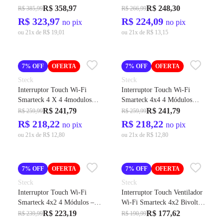
230VAC CRTL Temperatura
Cód. SMCI6PS2 – Steck
R$ 358,97
R$ 248,30
R$ 385,99
R$ 266,99
- Full Gauge
R$ 323,97
R$ 224,09
no pix
no pix
ou 21x de R$ 19,01
ou 21x de R$ 13,15
7% OFF
OFERTA
7% OFF
OFERTA
Steck
Steck
Interruptor Touch Wi-Fi
Interruptor Touch Wi-Fi
Smarteck 4 X 4 4modulos
Smarteck 4x4 4 Módulos
Preto Biv. Ref.SMCI4PS2 -
Branco Cód. SMCI4BS2 –
R$ 241,79
R$ 241,79
R$ 259,99
R$ 259,99
Steck
Steck
R$ 218,22
R$ 218,22
no pix
no pix
ou 21x de R$ 12,80
ou 21x de R$ 12,80
7% OFF
OFERTA
7% OFF
OFERTA
Steck
Steck
Interruptor Touch Wi-Fi
Interruptor Touch Ventilador
Smarteck 4x2 4 Módulos –
Wi-Fi Smarteck 4x2 Bivolt
Steck
Preto Cód. SMCV1PS1 –
R$ 223,19
R$ 177,62
R$ 239,99
R$ 190,99
Steck