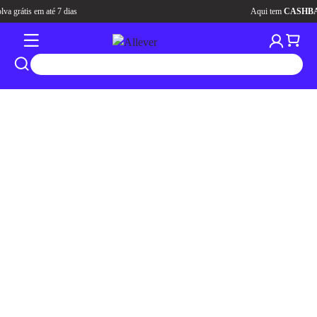
Aqui tem
CASHBACK
pra você