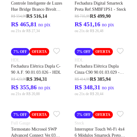
Controle Inteligente de Luzes
Fechadura Digital Smarteck
Hue Bridge Branco Bivolt
Preta Ref.SMBF1PS1 - Steck
929001180601 – Philips
R$ 516,14
R$ 499,90
R$ 554,99
R$ 735,99
R$ 465,81
R$ 451,16
no pix
no pix
ou 21x de R$ 27,34
ou 21x de R$ 26,48
7% OFF
OFERTA
7% OFF
OFERTA
HDL
HDL
Fechadura Elétrica Dupla C-
Fechadura Elétrica Dupla
90 A.F. 90.01.03.026 - HDL
Cinza C90 90.01.03.029 -
HDL
R$ 394,31
R$ 385,94
R$ 423,99
R$ 414,99
R$ 355,86
R$ 348,31
no pix
no pix
ou 21x de R$ 20,88
ou 21x de R$ 20,44
7% OFF
OFERTA
7% OFF
OFERTA
Full Gauge
Steck
Termostato Microsol SWP
Interruptor Touch Wi-Fi 4x4
Advanced Connect Ver.03
6 Módulos Smarteck Preto