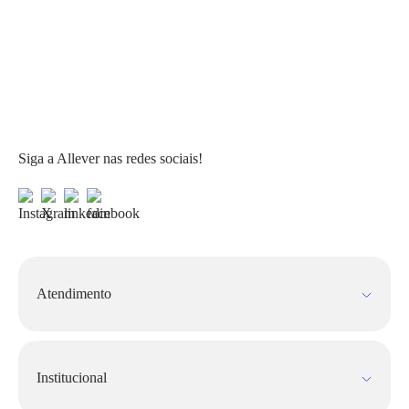
Siga a Allever nas redes sociais!
Atendimento
Fale Conosco
FAQ
Institucional