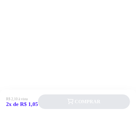
R$ 2,10 à vista
COMPRAR
2x de R$ 1,05
Siga a Allever nas redes sociais!