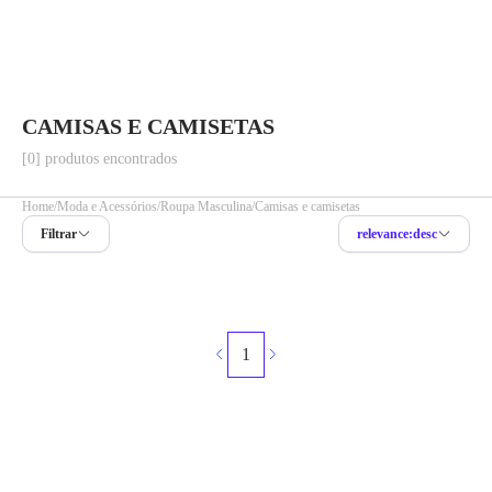
CAMISAS E CAMISETAS
[0] produtos encontrados
Home
Moda e Acessórios
Roupa Masculina
Camisas e camisetas
Filtrar
relevance:desc
1