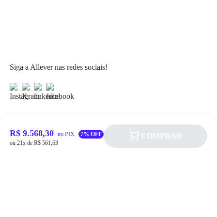
*Imagem Meramente Ilustrativa*
Siga a Allever nas redes sociais!
R$ 9.568,30
no PIX
7% OFF
COMPRAR
Atendimento
ou 21x de R$ 561,63
Fale Conosco
FAQ
Institucional
Política de pagamento
Quem somos