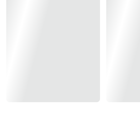
- Conector de engate rápido
- Proteção IP66 e anticorrosão C5
- DPS CC tipo I+II, DPS CA tipo II
Entrada CC
Potência máx. de entrada FV recomendada: 42 kWp
Tensão máxima de entrada FV: 850 V
Tensão FV de operação mín/Tensão de entrada de inicialização: 160 V /
200 V
Tensão de entrada FV nominal: 360 V
Intervalo de tensão MPPT: 160 V - 800 V
N° de entradas MPPT independentes: 3
N° de strings FV por MPPT: 2
Corrente de entrada máxima FV: 90 A ( 30 A * 3 )
Corrente máx. de CC de curto-circuito: 120 A ( 40 A * 3 )