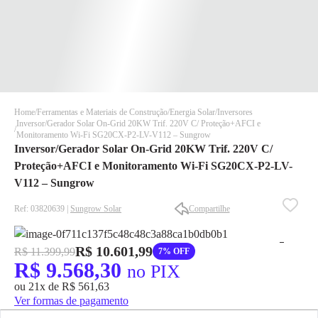
Home
Ferramentas e Materiais de Construção
Energia Solar
Inversores
Inversor/Gerador Solar On-Grid 20KW Trif. 220V C/ Proteção+AFCI e
Monitoramento Wi-Fi SG20CX-P2-LV-V112 – Sungrow
Inversor/Gerador Solar On-Grid 20KW Trif. 220V C/
Proteção+AFCI e Monitoramento Wi-Fi SG20CX-P2-LV-
V112 – Sungrow
Ref: 03820639 |
Sungrow Solar
Compartilhe
✕
✕
✕
DISPONÍVEL APENAS PARA CPF
R$ 10.601,99
R$ 11.399,99
7% OFF
R$ 9.568,30
no PIX
Na Eletrotrafo sua compra já vem com o imposto pago, e você
não precisa se preocupar em pagar o imposto de importação
ou 21x de R$ 561,63
quando seu pedido chegar, você ainda conta com a devolução
Ver formas de pagamento
grátis em até 7 dias.