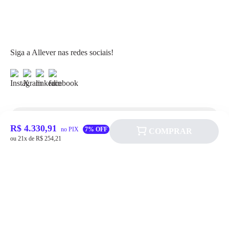
Siga a Allever nas redes sociais!
R$ 4.330,91
Atendimento
no PIX
7% OFF
COMPRAR
ou 21x de R$ 254,21
Fale Conosco
FAQ
Institucional
Política de pagamento
Quem somos
Prazos de Entrega
Política de Cookie
Fale conosco