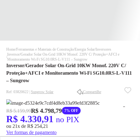
Home
Ferramentas e Materiais de Construção
Energia Solar
Inversores
Inversor/Gerador Solar On-Grid 10KW Monof. 220V C/ Proteção+AFCI e
Monitoramento Wi-Fi SG10.0RS-L-V111 – Sungrow
Inversor/Gerador Solar On-Grid 10KW Monof. 220V C/
Proteção+AFCI e Monitoramento Wi-Fi SG10.0RS-L-V111
– Sungrow
Ref: 03820622 |
Sungrow Solar
Compartilhe
✕
✕
✕
DISPONÍVEL APENAS PARA CPF
R$ 4.798,79
R$ 5.159,99
7% OFF
R$ 4.330,91
no PIX
Na Eletrotrafo sua compra já vem com o imposto pago, e você
não precisa se preocupar em pagar o imposto de importação
ou 21x de R$ 254,21
quando seu pedido chegar, você ainda conta com a devolução
Ver formas de pagamento
grátis em até 7 dias.