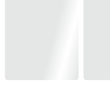
Pode ir à máquina de lavar louças facilitando seu dia a dia.
Uso seguro e Adequado:
Antes da primeira utilização, lave bem a peça e seque-a.
Produto cortante e perfurante: tenha cuidado ao manusear e mantenha fora do alcance
das crianças.
Para maior durabilidade do produto recomenda-se secar bem antes de guardar, mesmo
após lavagem em máquina.
Para descarte do produto e embalagem siga as orientações de reciclagem vigentes.
Garantia: 90 dias para vícios ou defeitos de fabricação.