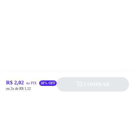
R$ 2,02
no PIX
38% OFF
COMPRAR
ou 2x de R$ 1,12
Siga a Allever nas redes sociais!