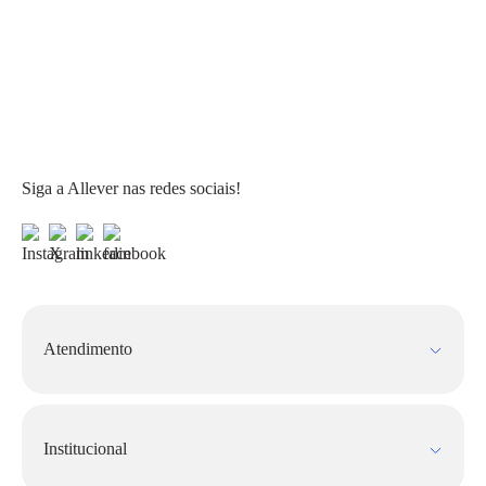
Siga a Allever nas redes sociais!
Atendimento
Fale Conosco
FAQ
Institucional