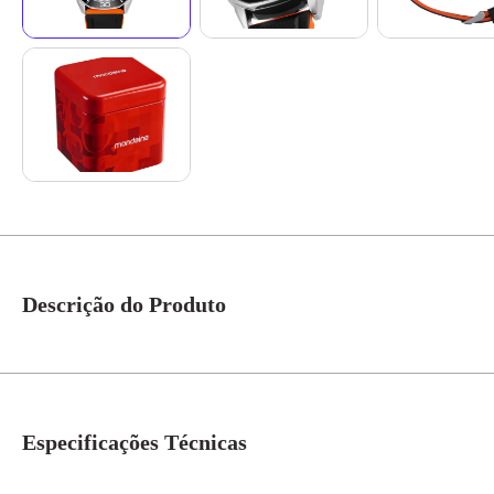
Descrição do Produto
Este modelo masculino chama atenção pela combinação marcante de preto e l
mostrador branco traz calendário, marcação completa e subponteiro de segun
Especificações Técnicas