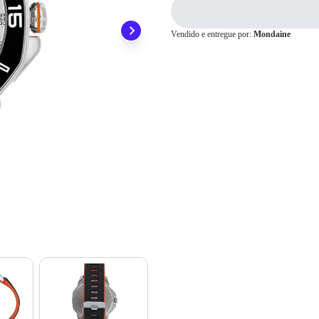
preocupar em pagar o imposto de importação quando seu pedido chegar, você
1x
R$ 439,00
ainda conta com a devolução grátis em até 7 dias.
2x
R$ 219,50
Vendido e entregue por:
Mondaine
3x
R$ 146,33
4x
R$ 109,75
Cartão de
5x
R$ 87,80
Crédito
6x
R$ 73,16
7x
R$ 62,71
8x
R$ 54,87
9x
R$ 48,77
10x
R$ 43,90
11x
R$ 39,90
12x
R$ 36,58
13x
R$ 36,15
14x
R$ 33,73
15x
R$ 31,63
16x
R$ 29,80
17x
R$ 28,18
18x
R$ 26,74
19x
R$ 25,46
20x
R$ 24,30
21x
R$ 23,25