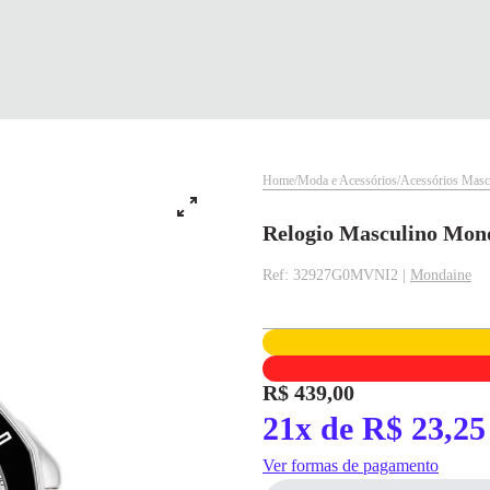
Home
Moda e Acessórios
Acessórios Masc
Relogio Masculino Mon
Ref: 32927G0MVNI2 |
Mondaine
✕
✕
R$ 439,00
21x de R$ 23,25
✕
DISPONÍVEL APENAS PARA CPF
pagamento
Ver formas de pagamento
Na Eletrotrafo sua compra já vem com o imposto pago, e você não precisa se
Parcelamento
Valor da Parcela