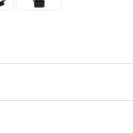
aranja em sua caixa metálica de 47mm. A pulseira de silicone com fecho de five
dos localizado às 6h. A resistência à água de 5 ATM oferece segurança em diver