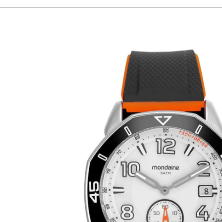
Gênero
Masculino
Idade
adult
Garantia
1 Ano