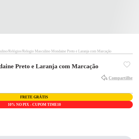
ulino
Relógios
Relogio Masculino Mondaine Preto e Laranja com Marcação
daine Preto e Laranja com Marcação
Compartilhe
FRETE GRÁTIS
10% NO PIX - CUPOM TIME10