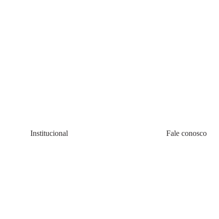
Institucional
Fale conosco
Quem somos
(11) 4200-0010
Política de Cookie
08:00 às 20:00 s
Política de Privacidadede Uso
faleconosco@all
Termos e Condições
Atend
Lojas