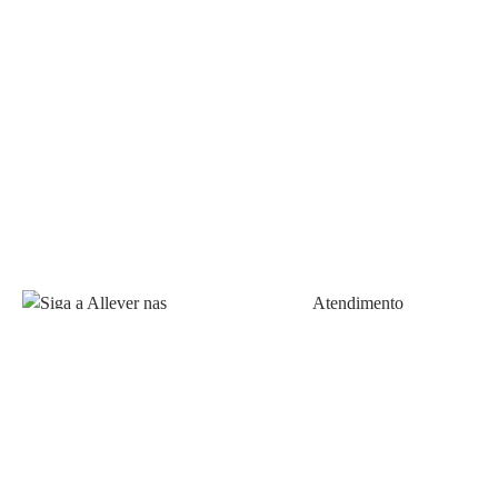
Atendimento
Fale Conosco
FAQ
Política de pagamento
Siga a Allever nas redes
Prazos de Entrega
sociais!
Trocas e Devoluções
Allever Marketplace