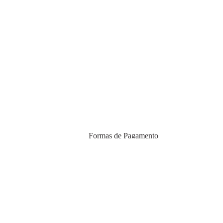
Formas de Pagamento
egunda a sexta
ever.com
imento
Certificados