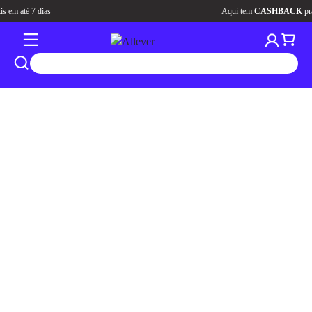
Aqui tem
CASHBACK
pra você